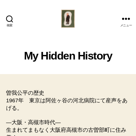
検索
メニュー
Kohei
SOGA,
Ph.
D.
My Hidden History
曽
我
公
平,
博
士
曽我公平の歴史
(工
1967年 東京は阿佐ヶ谷の河北病院にて産声をあ
学)
げる。
—大阪・高槻市時代—
生まれてまもなく大阪府高槻市の古曽部町に住み