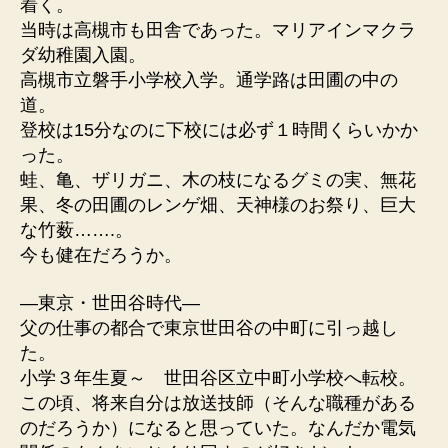
着く。
当時は高槻市も田舎であった。マリアインマクラ
ダ幼稚園入園。
高槻市立磐手小学校入学。通学路は田圃の中の
道。
登校は15分なのに下校には必ず１時間くらいかか
った。
蛙、亀、ザリガニ、木の枝になるグミの実、無花
果、冬の田圃のレンゲ畑、天神様のお祭り、巨大
な竹薮…….。
今も健在だろうか。
—東京・世田谷時代—
父の仕事の都合で東京世田谷の中町に引っ越し
た。
小学３年生夏～ 世田谷区立中町小学校へ転校。
この頃、将来自分は放送技師（そんな職種がある
のだろうか）になると思っていた。なんだか電気