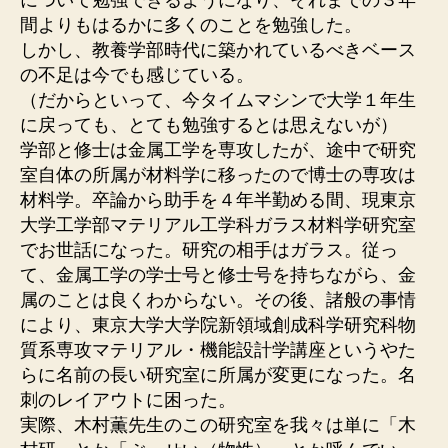
について勉強できるようになり、それまでの３年
間よりもはるかに多くのことを勉強した。
しかし、教養学部時代に築かれているべきベース
の不足は今でも感じている。
（だからといって、今タイムマシンで大学１年生
に戻っても、とても勉強するとは思えないが）
学部と修士は金属工学を専攻したが、途中で研究
室自体の所属が材料学に移ったので博士の専攻は
材料学。卒論から助手を４年半勤める間、現東京
大学工学部マテリアル工学科ガラス材料学研究室
でお世話になった。研究の相手はガラス。従っ
て、金属工学の学士号と修士号を持ちながら、金
属のことは良くわからない。その後、諸般の事情
により、東京大学大学院新領域創成科学研究科物
質系専攻マテリアル・機能設計学講座というやた
らに名前の長い研究室に所属が変更になった。名
刺のレイアウトに困った。
実際、木村薫先生のこの研究室を我々は単に「木