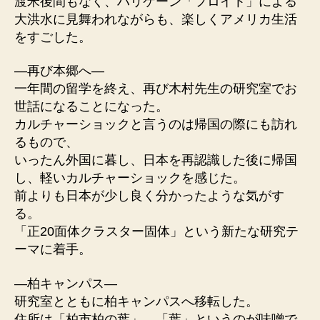
渡米後間もなく、ハリケーン「フロイト」による
大洪水に見舞われながらも、楽しくアメリカ生活
をすごした。
—再び本郷へ—
一年間の留学を終え、再び木村先生の研究室でお
世話になることになった。
カルチャーショックと言うのは帰国の際にも訪れ
るもので、
いったん外国に暮し、日本を再認識した後に帰国
し、軽いカルチャーショックを感じた。
前よりも日本が少し良く分かったような気がす
る。
「正20面体クラスター固体」という新たな研究テ
ーマに着手。
—柏キャンパス—
研究室とともに柏キャンパスへ移転した。
住所は「柏市柏の葉」。「葉」というのが味噌で